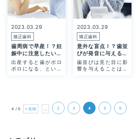
2023.03.29
2023.03.29
矯正歯科
矯正歯科
歯周病で早産！？妊
意外な盲点！？歯並
娠中に注意したいお
びが発音に与える悪
口のリスク
い影響
出産すると歯がボロ
歯並びは見た目に影
ボロになる、という
響を与えることは、
話を…
皆さ…
2
3
4
5
6
4 / 6
« 先頭
...