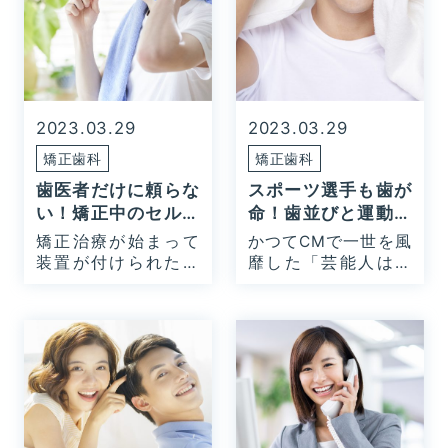
2023.03.29
2023.03.29
矯正歯科
矯正歯科
歯医者だけに頼らな
スポーツ選手も歯が
い！矯正中のセルフ
命！歯並びと運動能
ケア
力の関係
矯正治療が始まって
かつてCMで一世を風
装置が付けられた後
靡した「芸能人は歯
は、…
が…