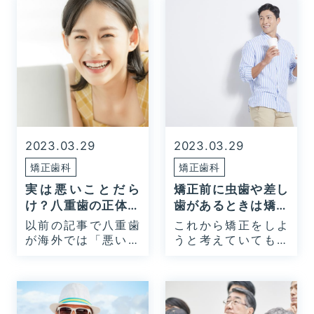
2023.03.29
2023.03.29
矯正歯科
矯正歯科
実は悪いことだら
矯正前に虫歯や差し
け？八重歯の正体と
歯があるときは矯正
デメリット
できるの？
以前の記事で八重歯
これから矯正をしよ
が海外では「悪い歯
うと考えていても、
並び…
虫歯…