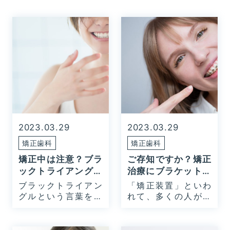
2023.03.29
2023.03.29
矯正歯科
矯正歯科
矯正中は注意？ブラ
ご存知ですか？矯正
ックトライアングル
治療にブラケットが
ってなに？
必要な理由
ブラックトライアン
「矯正装置」といわ
グルという言葉をご
れて、多くの人が思
存知…
い浮…