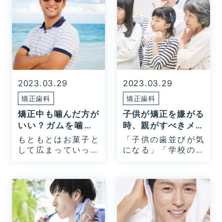
2023.03.29
2023.03.29
矯正歯科
矯正歯科
矯正中も噛んだ方が
子供が矯正を嫌がる
いい？ガムを噛む4
時、親がすべきメン
つのメリット
タルケアとは？
もともとはお菓子と
「子供の歯並びが気
して広まっていった
になる」「学校の歯
ガム…
科検…