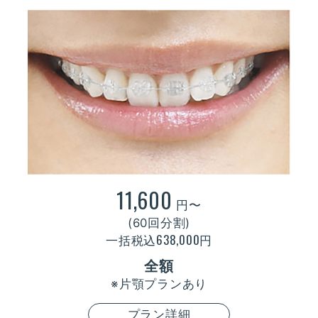
11,600
円〜
(60回分割)
638,000
一括税込
円
全額
※片顎プランあり
プラン詳細