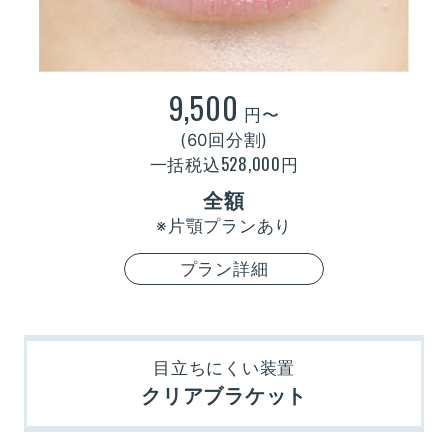
9,500
円〜
(60回分割)
528,000
一括税込
円
全額
※片顎プランあり
プラン詳細
目立ちにくい装置
クリアブラケット