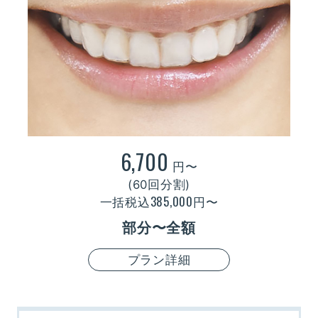
6,700
円〜
(60回分割)
385,000
一括税込
円〜
部分〜全額
プラン詳細