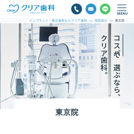
インプラント・矯正歯科ならクリア歯科
医院紹介
東京院
—
—
クリア歯科。
コスパ
で選ぶなら、
東京院