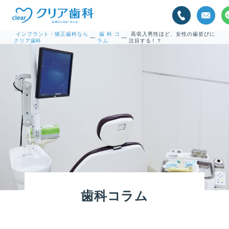
インプラント・矯正歯科なら
歯科コ
高収入男性ほど、女性の歯並びに
—
—
クリア歯科
ラム
注目する！？
歯科コラム