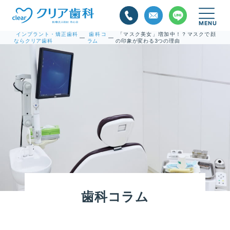
インプラント・矯正歯科
歯科コ
「マスク美女」増加中！？マスクで顔
—
—
ならクリア歯科
ラム
の印象が変わる3つの理由
歯科コラム