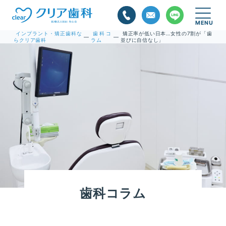
インプラント・矯正歯科な
歯科コ
矯正率が低い日本…女性の7割が「歯
—
—
らクリア歯科
ラム
並びに自信なし」
歯科コラム