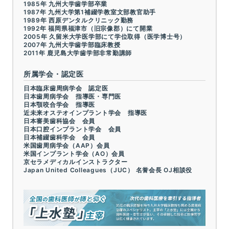
1985年 九州大学歯学部卒業
1987年 九州大学第1補綴学教室文部教官助手
1989年 西原デンタルクリニック勤務
1992年 福岡県福津市（旧宗像郡）にて開業
2005年 久留米大学医学部にて学位取得（医学博士号）
2007年 九州大学歯学部臨床教授
2011年 鹿児島大学歯学部非常勤講師
所属学会・認定医
日本臨床歯周病学会 認定医
日本歯周病学会 指導医・専門医
日本顎咬合学会 指導医
近未来オステオインプラント学会 指導医
日本審美歯科協会 会員
日本口腔インプラント学会 会員
日本補綴歯科学会 会員
米国歯周病学会（AAP）会員
米国インプラント学会（AO）会員
京セラメディカルインストラクター
Japan United Colleagues（JUC） 名誉会長 OJ相談役