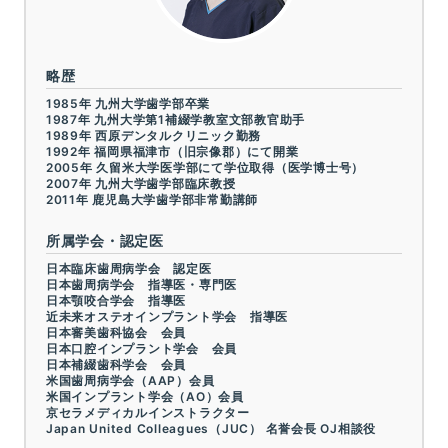
略歴
1985年 九州大学歯学部卒業
1987年 九州大学第1補綴学教室文部教官助手
1989年 西原デンタルクリニック勤務
1992年 福岡県福津市（旧宗像郡）にて開業
2005年 久留米大学医学部にて学位取得（医学博士号）
2007年 九州大学歯学部臨床教授
2011年 鹿児島大学歯学部非常勤講師
所属学会・認定医
日本臨床歯周病学会 認定医
日本歯周病学会 指導医・専門医
日本顎咬合学会 指導医
近未来オステオインプラント学会 指導医
日本審美歯科協会 会員
日本口腔インプラント学会 会員
日本補綴歯科学会 会員
米国歯周病学会（AAP）会員
米国インプラント学会（AO）会員
京セラメディカルインストラクター
Japan United Colleagues（JUC） 名誉会長 OJ相談役