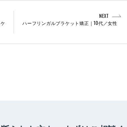
NEXT
療ケ
ハーフリンガルブラケット矯正｜10代／女性