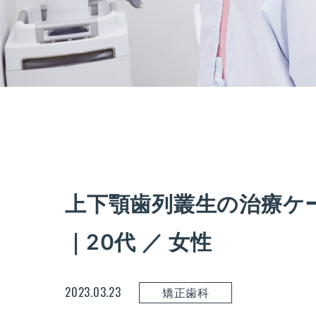
上下顎歯列叢生の治療ケ
｜20代 ／ 女性
2023.03.23
矯正歯科