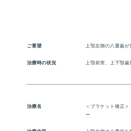
ご要望
上顎左側の八重歯が
治療時の状況
上顎前突、上下顎歯
治療名
＜ブラケット矯正＞
ー