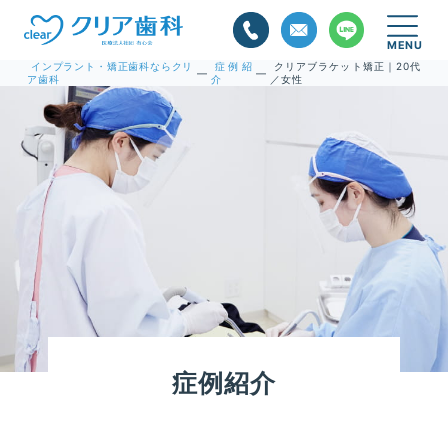
インプラント・矯正歯科ならクリ
症例紹
クリアブラケット矯正｜20代
—
—
ア歯科
介
／女性
症例紹介