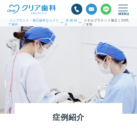
インプラント・矯正歯科ならクリ
症例紹
メタルブラケット矯正｜20代
—
—
ア歯科
介
／女性
症例紹介