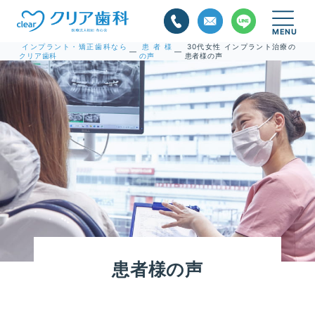
インプラント・矯正歯科なら
患者様
30代女性 インプラント治療の
—
—
クリア歯科
の声
患者様の声
患者様の声