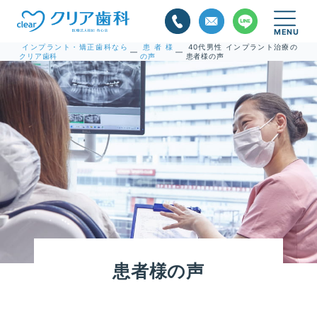
インプラント・矯正歯科なら
患者様
40代男性 インプラント治療の
—
—
クリア歯科
の声
患者様の声
患者様の声