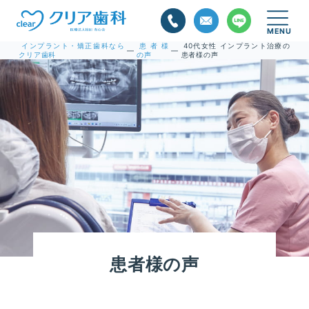
インプラント・矯正歯科なら
患者様
40代女性 インプラント治療の
—
—
クリア歯科
の声
患者様の声
患者様の声