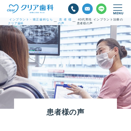
インプラント・矯正歯科なら
患者様
40代男性 インプラント治療の
—
—
クリア歯科
の声
患者様の声
患者様の声