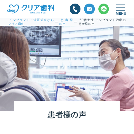
インプラント・矯正歯科なら
患者様
60代女性 インプラント治療の
—
—
クリア歯科
の声
患者様の声
患者様の声