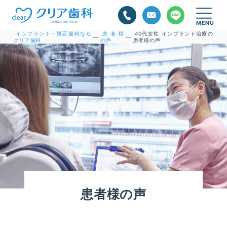
インプラント・矯正歯科なら
患者様
40代女性 インプラント治療の
—
—
クリア歯科
の声
患者様の声
患者様の声