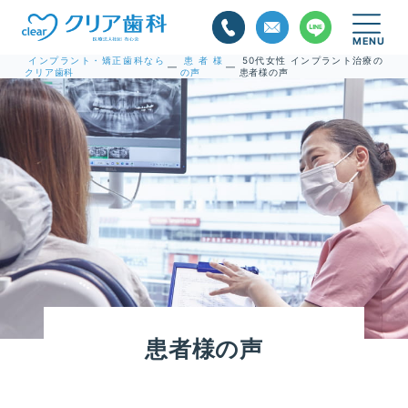
インプラント・矯正歯科なら
患者様
50代女性 インプラント治療の
—
—
クリア歯科
の声
患者様の声
患者様の声