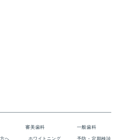
審美歯科
一般歯科
の方へ
ホワイトニング
予防・定期検診