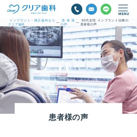
インプラント・矯正歯科なら
患者様
30代女性 インプラント治療の
—
—
クリア歯科
の声
患者様の声
患者様の声