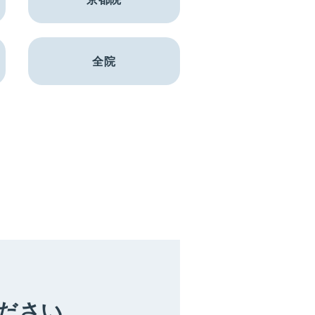
全院
ださい