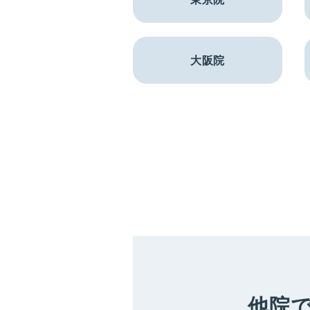
大阪院
他院