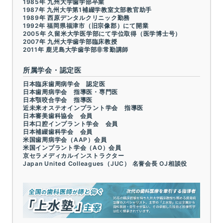
1985年 九州大学歯学部卒業
1987年 九州大学第1補綴学教室文部教官助手
1989年 西原デンタルクリニック勤務
1992年 福岡県福津市（旧宗像郡）にて開業
2005年 久留米大学医学部にて学位取得（医学博士号）
2007年 九州大学歯学部臨床教授
2011年 鹿児島大学歯学部非常勤講師
所属学会・認定医
日本臨床歯周病学会 認定医
日本歯周病学会 指導医・専門医
日本顎咬合学会 指導医
近未来オステオインプラント学会 指導医
日本審美歯科協会 会員
日本口腔インプラント学会 会員
日本補綴歯科学会 会員
米国歯周病学会（AAP）会員
米国インプラント学会（AO）会員
京セラメディカルインストラクター
Japan United Colleagues（JUC） 名誉会長 OJ相談役