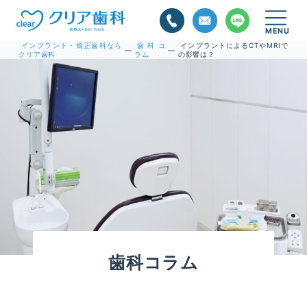
インプラント・矯正歯科なら
歯科コ
インプラントによるCTやMRIで
—
—
クリア歯科
ラム
の影響は？
歯科コラム