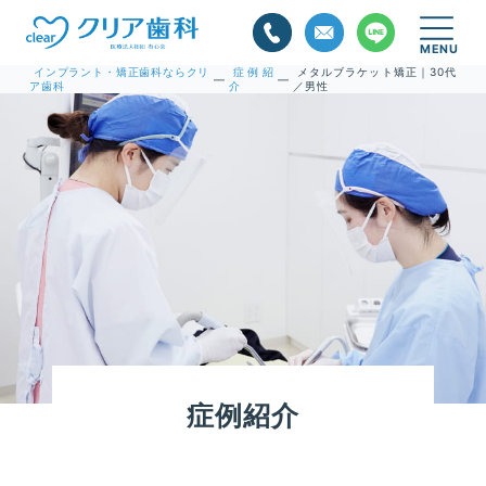
インプラント・矯正歯科ならクリ
症例紹
メタルブラケット矯正｜30代
—
—
ア歯科
介
／男性
症例紹介