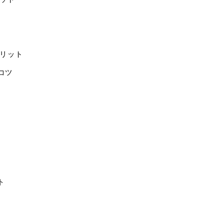
リット
コツ
ト