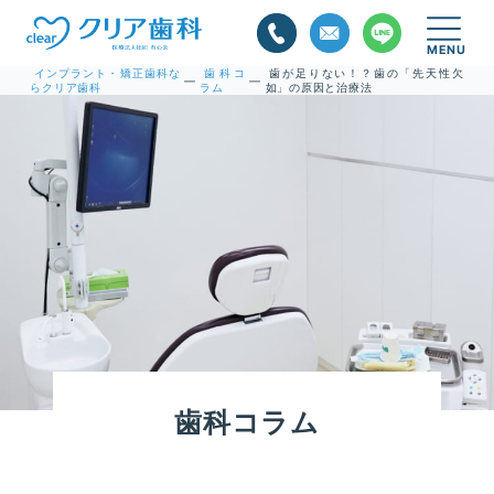
インプラント・矯正歯科な
歯科コ
歯が足りない！？歯の「先天性欠
—
—
らクリア歯科
ラム
如」の原因と治療法
歯科コラム