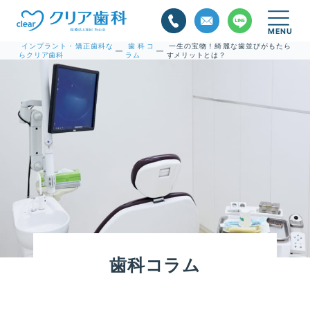
インプラント・矯正歯科な
歯科コ
一生の宝物！綺麗な歯並びがもたら
—
—
らクリア歯科
ラム
すメリットとは？
歯科コラム