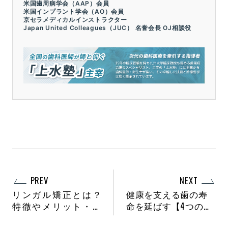
米国歯周病学会（AAP）会員
米国インプラント学会（AO）会員
京セラメディカルインストラクター
Japan United Colleagues（JUC） 名誉会長 OJ相談役
PREV
NEXT
リンガル矯正とは？
健康を支える歯の寿
特徹やメリット・デ
命を延ばす【4つのポ
メリットを解説
イント】