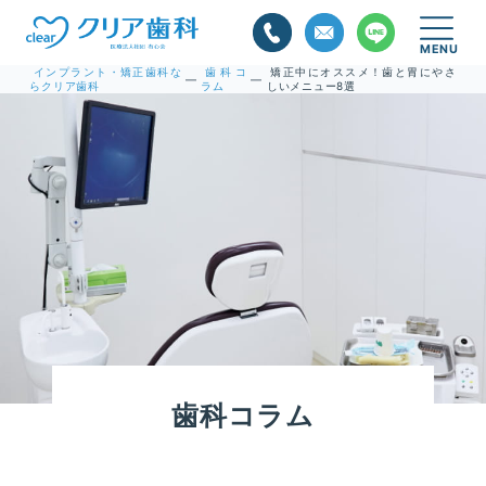
インプラント・矯正歯科な
歯科コ
矯正中にオススメ！歯と胃にやさ
—
—
らクリア歯科
ラム
しいメニュー8選
歯科コラム