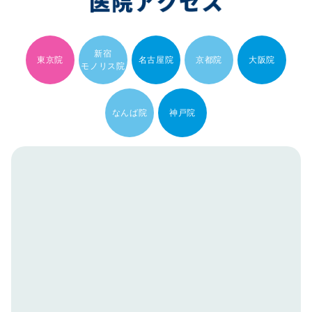
新宿
東京院
名古屋院
京都院
大阪院
モノリス院
なんば院
神戸院